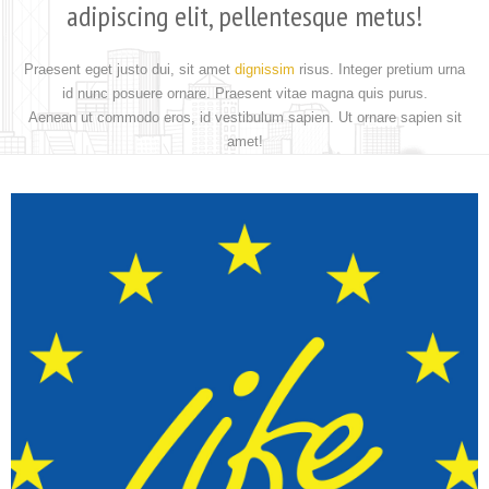
adipiscing elit, pellentesque metus!
Praesent eget justo dui, sit amet
dignissim
risus. Integer pretium urna
id nunc posuere ornare. Praesent vitae magna quis purus.
Aenean ut commodo eros, id vestibulum sapien. Ut ornare sapien sit
amet!