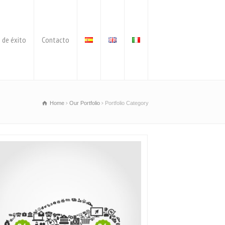
 de éxito
Contacto
Home
Our Portfolio
Portfolio Category