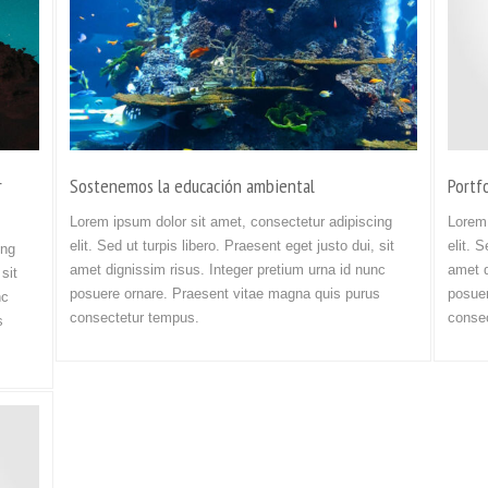
r
Sostenemos la educación ambiental
Portf
Lorem ipsum dolor sit amet, consectetur adipiscing
Lorem 
elit. Sed ut turpis libero. Praesent eget justo dui, sit
elit. 
ing
amet dignissim risus. Integer pretium urna id nunc
amet d
 sit
posuere ornare. Praesent vitae magna quis purus
posuer
nc
consectetur tempus.
conse
s