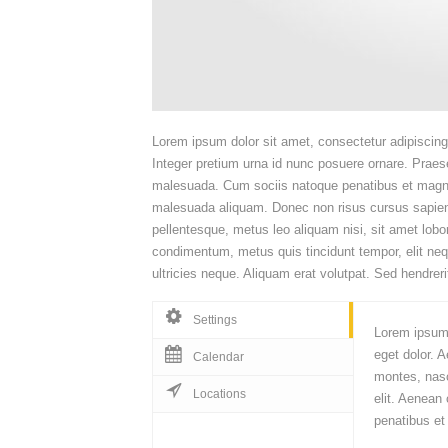
Lorem ipsum dolor sit amet, consectetur adipiscing e
Integer pretium urna id nunc posuere ornare. Praes
malesuada. Cum sociis natoque penatibus et magnis
malesuada aliquam. Donec non risus cursus sapien 
pellentesque, metus leo aliquam nisi, sit amet lobor
condimentum, metus quis tincidunt tempor, elit nequ
ultricies neque. Aliquam erat volutpat. Sed hendrer
Settings
Lorem ipsum 
eget dolor. 
Calendar
montes, nasc
Locations
elit. Aenean
penatibus et