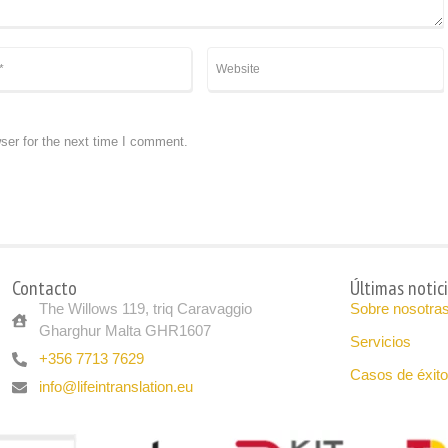
ser for the next time I comment.
Contacto
Últimas notic
The Willows 119, triq Caravaggio
Sobre nosotra
Gharghur Malta GHR1607
Servicios
+356 7713 7629
Casos de éxito
info@lifeintranslation.eu