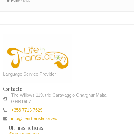
Home
Shop
Sobre nosotras
Language Service Provider
Contacto
The Willows 119, triq Caravaggio Gharghur Malta
GHR1607
+356 7713 7629
info@lifeintranslation.eu
Últimas noticias
Sobre nosotras